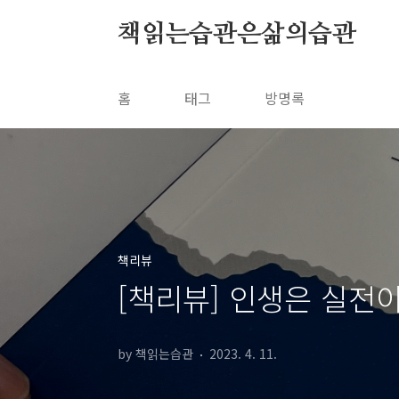
본문 바로가기
책읽는습관은삶의습관
홈
태그
방명록
책리뷰
[책리뷰] 인생은 실전
by 책읽는습관
2023. 4. 11.