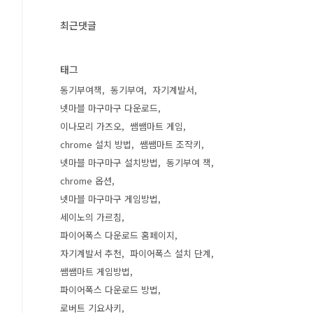
최근댓글
태그
동기부여책
동기부여
자기계발서
넷마블 마구마구 다운로드
이나모리 가즈오
쌤쌤마트 게임
chrome 설치 방법
쌤쌤마트 조작키
넷마블 마구마구 설치방법
동기부여 책
chrome 옵션
넷마블 마구마구 게임방법
세이노의 가르침
파이어폭스 다운로드 홈페이지
자기계발서 추천
파이어폭스 설치 단계
쌤쌤마트 게임방법
파이어폭스 다운로드 방법
로버트 기요사키