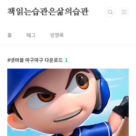
본문 바로가기
책읽는습관은삶의습관
홈
태그
방명록
넷마블 마구마구 다운로드
1