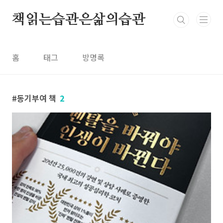
본문 바로가기
책읽는습관은삶의습관
홈
태그
방명록
동기부여 책
2