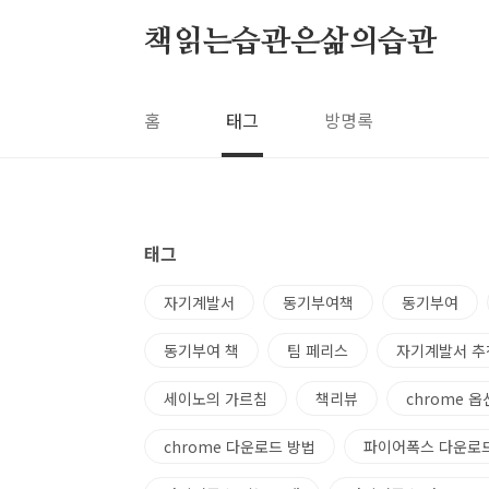
본문 바로가기
책읽는습관은삶의습관
홈
태그
방명록
태그
자기계발서
동기부여책
동기부여
동기부여 책
팀 페리스
자기계발서 추
세이노의 가르침
책리뷰
chrome 옵
chrome 다운로드 방법
파이어폭스 다운로