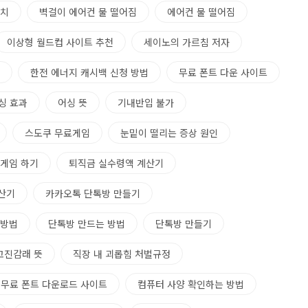
설치
벽걸이 에어컨 물 떨어짐
에어컨 물 떨어짐
이상형 월드컵 사이트 추천
세이노의 가르침 저자
한전 에너지 캐시백 신청 방법
무료 폰트 다운 사이트
싱 효과
어싱 뜻
기내반입 불가
스도쿠 무료게임
눈밑이 떨리는 증상 원인
게임 하기
퇴직금 실수령액 계산기
산기
카카오톡 단톡방 만들기
 방법
단톡방 만드는 방법
단톡방 만들기
고진감래 뜻
직장 내 괴롭힘 처벌규정
무료 폰트 다운로드 사이트
컴퓨터 사양 확인하는 방법