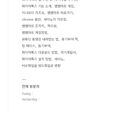
파이어폭스 기능 소개
쌤쌤마트 게임
이나모리 가즈오
쌤쌤마트 바로가기
chrome 옵션
세이노의 가르침
쌤쌤마트 조작키
책리뷰
쌤쌤마트 게임방법
유튜브 동영상 내려받는 법
동기부여 책
팀 페리스
동기부여
파이어폭스 다운로드 방법
자기계발서
파이어폭스 설치 방법
세이노
PDF파일을 워드파일로 변환
전체 방문자
Today :
Yesterday :