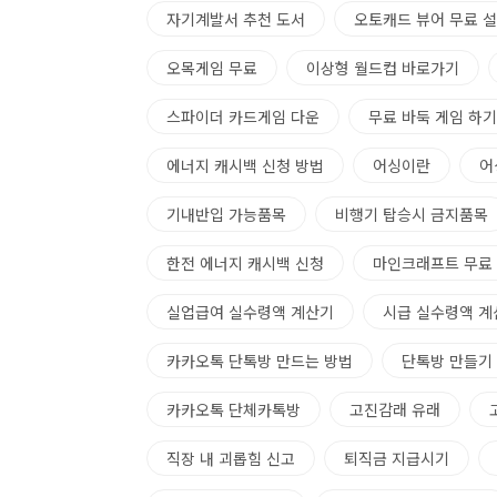
자기계발서 추천 도서
오토캐드 뷰어 무료 
오목게임 무료
이상형 월드컵 바로가기
스파이더 카드게임 다운
무료 바둑 게임 하기
에너지 캐시백 신청 방법
어싱이란
어
기내반입 가능품목
비행기 탑승시 금지품목
한전 에너지 캐시백 신청
마인크래프트 무료 
실업급여 실수령액 계산기
시급 실수령액 계
카카오톡 단톡방 만드는 방법
단톡방 만들기
카카오톡 단체카톡방
고진감래 유래
직장 내 괴롭힘 신고
퇴직금 지급시기