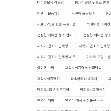
미라클모닝 하는법
PDF파일을 워드로 변환
턱걸이 운동방법
턱걸이 운동효과
PD
PDF JPG로 변환 프로그램
벽걸이형 에어컨
천장형 에어컨 청소 업체
천장형 에어컨 청소
세탁기 건조기 일체형
세탁기 건조기 일체형
세탁기 건조기 일체형 세트
아이유 표절 고발
아이유 고발
휴업사실증명서 발급방법
휴업사실증명원
과속카메라 승용차
범죄도시3 손익분기점
범죄도시3 마동석
안영미 해명
안영미 미국 원정출산 논란