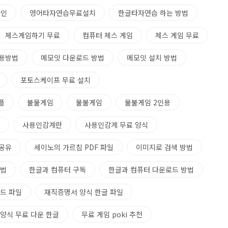
라인
영어타자연습무료설치
한글타자연습 하는 방법
체스게임하기 무료
컴퓨터 체스 게임
체스 게임 무료
사용방법
메모잇 다운로드 방법
메모잇 설치 방법
포토스케이프 무료 설치
플
불물게임
물불게임
물불게임 2인용
사용인감계란
사용인감계 무료 양식
 공유
세이노의 가르침 PDF 파일
이미지로 검색 방법
방법
한글과 컴퓨터 구독
한글과 컴퓨터 다운로드 방법
드 파일
재직증명서 양식 한글 파일
양식 무료 다운 한글
무료 게임 poki 추천