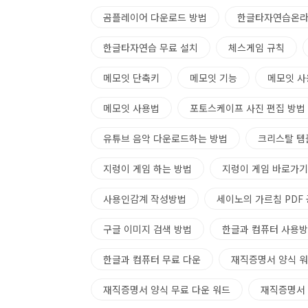
곰플레이어 다운로드 방법
한글타자연습온
한글타자연습 무료 설치
체스게임 규칙
메모잇 단축키
메모잇 기능
메모잇 
메모잇 사용법
포토스케이프 사진 편집 방법
유튜브 음악 다운로드하는 방법
크리스탈 템
지렁이 게임 하는 방법
지렁이 게임 바로가기
사용인감계 작성방법
세이노의 가르침 PDF
구글 이미지 검색 방법
한글과 컴퓨터 사용
한글과 컴퓨터 무료 다운
재직증명서 양식 워
재직증명서 양식 무료 다운 워드
재직증명서 