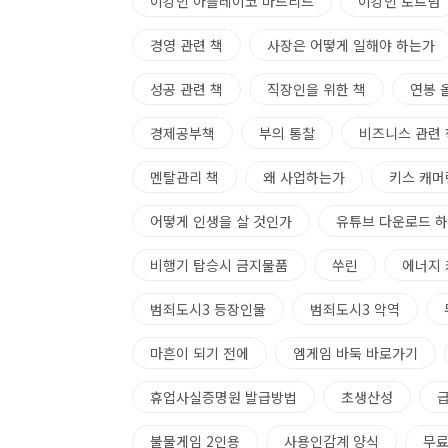
이강인 아틀레이코 마드리드
이강인 토트넘
경영 관련 책
사장은 어떻게 일해야 하는가
성공 관련 책
직장인을 위한 책
연봉 
경제공부책
부의 통찰
비즈니스 관련 
멘탈관리 책
왜 사업하는가
키스 캐머
어떻게 인생을 살 것인가
유튜브 다운로드 하
비행기 탑승시 금지물품
쑤린
에너지 
범죄도시3 등장인물
범죄도시3 악역
마흔이 되기 전에
엠게임 바둑 바로가기
휴업사실증명원 발급방법
초생산성
불물게임 2인용
사용인감계 양식
무료