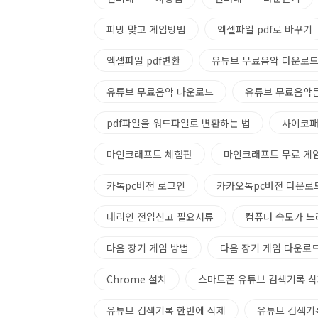
피망 맞고 게임방법
엑셀파일 pdf로 바꾸기
엑셀파일 pdf변환
유튜브 무료음악 다운로드
유튜브 무료음악 다운로드
유튜브 무료음악
pdf파일을 워드파일로 변환하는 법
사이코패
마인크래프트 체험판
마인크래프트 무료 게임
카톡pc버전 로그인
카카오톡pc버전 다운로
대리인 전입신고 필요서류
컴퓨터 속도가 느
다음 장기 게임 방법
다음 장기 게임 다운로
Chrome 설치
스마트폰 유튜브 검색기록 
유튜브 검색기록 한번에 삭제
유튜브 검색기