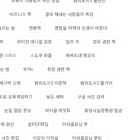
유튜브 다운로드 하는 방법
범죄도시3 출연진
비즈니스 책
결국 해내는 사람들의 특징
올리는 법
연봉력
멘탈을 바꿔야 인생이 바뀐다
책
라이언 대니얼 모런
일의 격
업무 관련 책
런 스미스
스도쿠 퍼즐
하버드대 명강의
는 법
부아c
창업 관련 책
캐시백 신청
범죄도시3 이준혁
범죄도시3 줄거리
무료 오목게임하기
보도 섀퍼
구글 사진 검색
눈밑 떨림 증상
마이클 하얏트
휴업사실증명원 발급
급체 원인
알PDF파일
미라클모닝 뜻
 사진 편집
이강인 이적설
미라클모닝 루틴