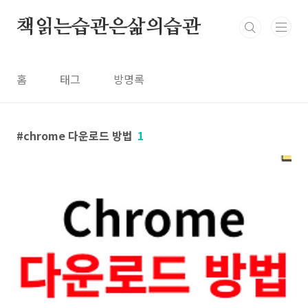
본문 바로가기
책읽는습관은삶의습관
홈
태그
방명록
chrome 다운로드 방법
1