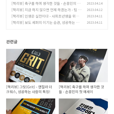
는 사람의 특징!
[책리뷰] 축구를 하며 생각한 것들 - 손흥민의 첫
2023.04.14
(0)
에세이
[책리뷰] 지금 하지 않으면 언제 하겠는가 - 팀 페
2023.04.12
(0)
리스, 지금 당장 읽어야 할 책!
[책리뷰] 인생은 실전이다 - 사회초년생을 위한
2023.04.11
(0)
책
[책리뷰] 보도 셰퍼의 이기는 습관, 성공하는 사
2023.04.11
(1)
람들의 습관=이기는 습관
(0)
관련글
[책리뷰] 그릿(Grit) - 앤절라 더
[책리뷰] 축구를 하며 생각한 것
크워스, 성공하는 사람의 특징!
들 - 손흥민의 첫 에세이