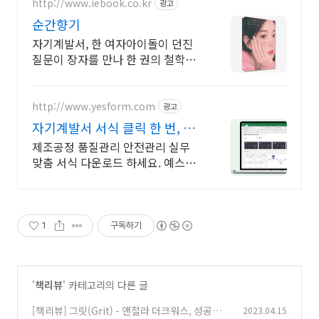
http://www.iebook.co.kr
광고
순간향기
자기계발서, 한 여자아이돌이 던진
질문이 장자를 만나 한 권의 철학이
되었다. 니 살면서 이걸 언제 해볼 수
있겠는데?, 자기계발서, 철학에세이,
처세술.
http://www.yesform.com
광고
자기계발서 서식 클릭 한 번, 문
서 완성!
제조공정 품질관리 안전관리 실무
맞춤 서식 다운로드 하세요. 예스폼
에디터로 자동작성! 모바일에서도
가능
1
구독하기
'
책리뷰
' 카테고리의 다른 글
[책리뷰] 그릿(Grit) - 앤절라 더크워스, 성공하
2023.04.15