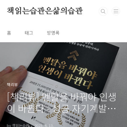
본문 바로가기
책읽는습관은삶의습관
홈
태그
방명록
책리뷰
[책리뷰] 멘탈을 바꿔야 인생
이 바뀐다 - 성공 자기계발서
일타 강사의 조언이 담긴 책
by 책읽는습관
2023. 4. 13.