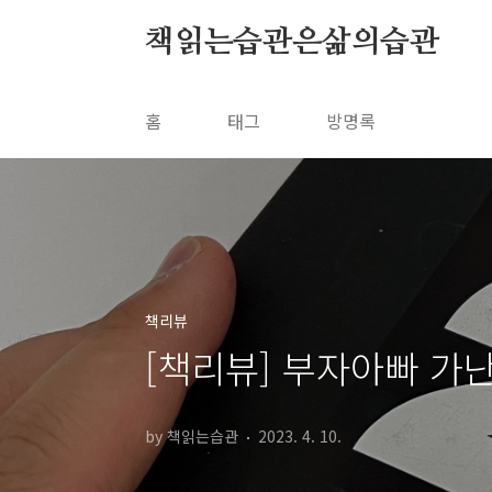
본문 바로가기
책읽는습관은삶의습관
홈
태그
방명록
책리뷰
[책리뷰] 부자아빠 가
by 책읽는습관
2023. 4. 10.