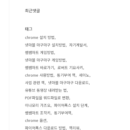
최근댓글
태그
chrome 설치 방법
넷마블 마구마구 설치방법
자기계발서
쌤쌤마트 게임방법
넷마블 마구마구 게임방법
쌤쌤마트 바로가기
로버트 기요사키
chrome 사용방법
동기부여 책
세이노
사업 관련 책
넷마블 마구마구 다운로드
유튜브 동영상 내려받는 법
PDF파일을 워드파일로 변환
이나모리 가즈오
파이어폭스 설치 단계
쌤쌤마트 조작키
동기부여책
chrome 옵션
파이어폭스 다운로드 방법
책리뷰