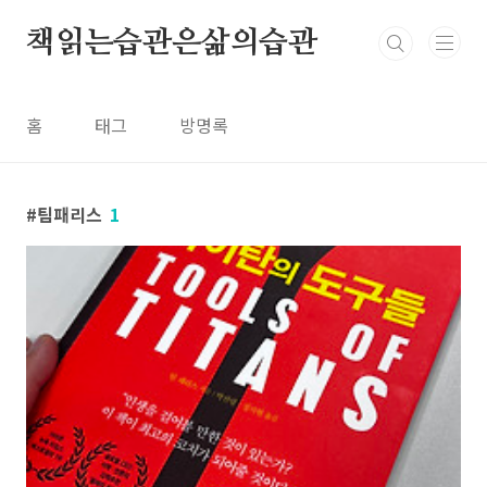
본문 바로가기
책읽는습관은삶의습관
홈
태그
방명록
팀패리스
1