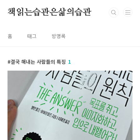
본문 바로가기
책읽는습관은삶의습관
홈
태그
방명록
결국 해내는 사람들의 특징
1