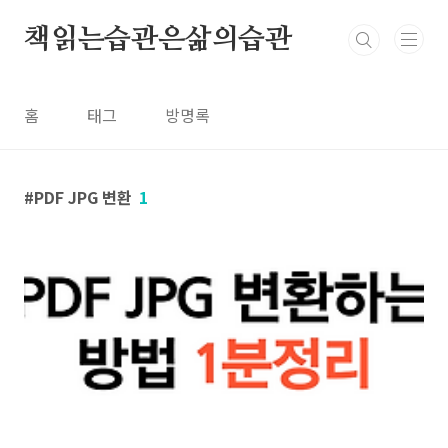
본문 바로가기
책읽는습관은삶의습관
홈
태그
방명록
PDF JPG 변환
1