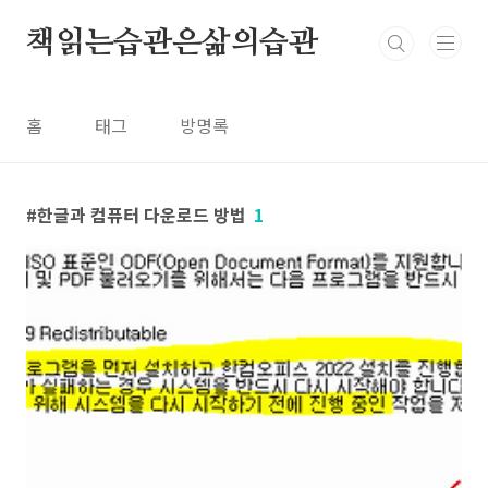
본문 바로가기
책읽는습관은삶의습관
홈
태그
방명록
한글과 컴퓨터 다운로드 방법
1