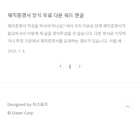
재직증명서 양식 무료 다운 워드 한글
재직증명서 작성을 하셔야 하나요? 여러 가지 이유로 현재 재직증명서가
필요하셔서 이렇게 제 글을 찾아주셨을 것 같습니다. 다른 회사로 이직하
거나 특정 기관에서 재직증명서를 요청하는 경우가 있습니다. 이럴 때 필
요한 재직증명서 양식 무료 다운로드 하실 수 있도록 오늘은 공유 파일을
2023. 7. 4.
준비했습니다. 재직증명서는 양식이 중요한 이유는 필요한 내용이 빠지
지 않고 모두 들어가야 하기 때문입니다. 큰 회사의 경우에는 자체 재직
1
증명서 양식이 있어서 바로 쓰실 수 있습니다. 하지만 대부분의 경우에는
그렇지 않기 때문에 오늘 재직증명서 양식 무료 다운로드 파일을 공유드
리려고 합니다. 참고로 오늘 공유드릴 재직증명서 양식 무료 다운로드 버
전은 모두 자유롭게 수정이 가능하며 필요한 내용을 더 추가하셔서 사용
하실 수 있다는 점..
Designed by 티스토리
© Daum Corp.